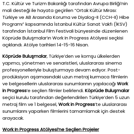
T.C. Kültür ve Turizm Bakanlığı tarafından Avrupa Birliği’nin
mali desteği ile hayata geçirilen “Ortak Kültür Mirası:
Türkiye ve AB Arasında Koruma ve Diyalog-II (CCH-II) Hibe
Programı” kapsamında İstanbul Kültür Sanat Vakfı (İKSV)
tarafından İstanbul Film Festivali bünyesinde düzenlenen
Köprüde Buluşmalar’ın Work In Progress Atölyesi seçkisi
açıklandı. Atölye tarihleri 14-15-16 Nisan.
Köprüde Buluşmalar
, Türkiye’den ve komşu ülkelerden
yapımcı, yönetmen ve senaristleri, uluslararası sinema
profesyonelleriyle buluşturmaya devam ediyor. Post-
prodüksiyon aşamasındaki uzun metraj kurmaca filmlerin
ve belgesellerin uluslararası sunumlarının yapılacağı
Work
in Progress
’e seçilen filmler belirlendi.
Köprüde Buluşmalar
seçici kurulu tarafından değerlendirilen Türkiye’den 5 uzun
metraj film ve 1 belgesel,
Work in Progress
’te uluslararası
sunumlarını yaparken filmlerini tamamlamak için destek
arayacak.
Work In Progress Atölyesi’ne Seçilen Projeler