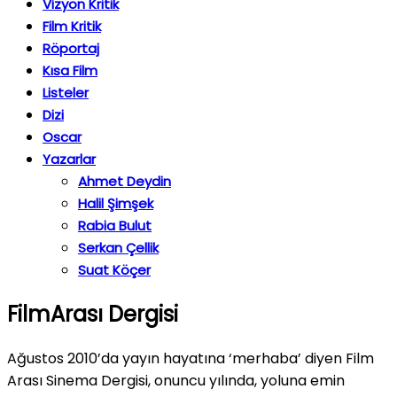
Vizyon Kritik
Film Kritik
Röportaj
Kısa Film
Listeler
Dizi
Oscar
Yazarlar
Ahmet Deydin
Halil Şimşek
Rabia Bulut
Serkan Çellik
Suat Köçer
FilmArası Dergisi
Ağustos 2010’da yayın hayatına ‘merhaba’ diyen Film
Arası Sinema Dergisi, onuncu yılında, yoluna emin