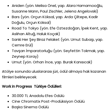
Aniden (yön. Melisa Önel, yap. Alara Hamamcıoğlu,
Susanne Mann, Paul Zischler, Jelena Angelovski)
Bars (yön. Orçun Köksal, yap. Arda Çiltepe, Kadir
Doğulu, Orçun Köksal)
Road To Tokyo (yön. Efe Öztezdoğan, İpek Kent, yap.
Aslıhan Altuğ, Haluk Koçak)
Sanki Her Şey Biraz Felaket (yön. Umut Subaşı, yap.
Cemre Erül)
Tavşan İmparatorluğu (yön. Seyfettin Tokmak, yap.
Zeynep Koray)
Umut (yön. Orhan İnce, yap. Burak Kanısıcak)
Atölye sonunda uluslararası jüri, ödül almaya hak kazanan
filmleri belirleyecek.
Work in Progress Türkiye Ödülleri:
30.000 TL Anadolu Efes Ödülü
Cine Chromatix Post-Prodüksiyon Ödülü
Başka Sinema Ödülü