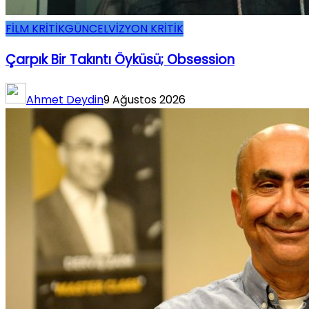
FİLM KRİTİK
GÜNCEL
VİZYON KRİTİK
Çarpık Bir Takıntı Öyküsü; Obsession
Ahmet Deydin
9 Ağustos 2026