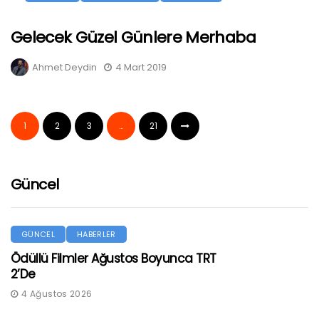
Gelecek Güzel Günlere Merhaba
Ahmet Deydin
4 Mart 2019
1
2
3
…
21
Güncel
GÜNCEL
HABERLER
Ödüllü Filmler Ağustos Boyunca TRT
2’de
4 Ağustos 2026