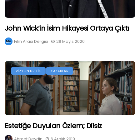
John Wick’in İsim Hikayesi Ortaya Çıktı
Film Arası Dergisi
29 Mayıs 2020
VİZYON KRİTİK
YAZARLAR
Estetiğe Duyulan Özlem; Dilsiz
Ahmet Deydin
6 Aralık 2019