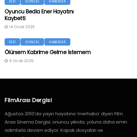
DİZİ
GÜNCEL
HABERLER
Oyuncu Bedia Ener Hayatını
Kaybetti
14 Ocak 2025
DİZİ
GÜNCEL
HABERLER
Ölürsem Kabrime Gelme İstemem
9 Ocak 2025
FilmArası Dergisi
Ağustos 2010’da yayın hayatına ‘merhaba’ diyen Film
Arası Sinema Dergisi, onuncu yılında, yoluna daha emin
adımlarla devam ediyor. Kapak dosyaları ve