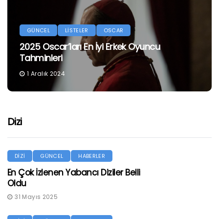
GÜNCEL
LİSTELER
OSCAR
2025 Oscar’ları En İyi Erkek Oyuncu
Tahminleri
1 Aralık 2024
Dizi
DİZİ
GÜNCEL
HABERLER
En Çok İzlenen Yabancı Diziler Belli
Oldu
31 Mayıs 2025