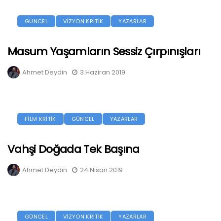
GÜNCEL
VİZYON KRİTİK
YAZARLAR
Masum Yaşamların Sessiz Çırpınışları
Ahmet Deydin
3 Haziran 2019
FİLM KRİTİK
GÜNCEL
YAZARLAR
Vahşi Doğada Tek Başına
Ahmet Deydin
24 Nisan 2019
GÜNCEL
VİZYON KRİTİK
YAZARLAR