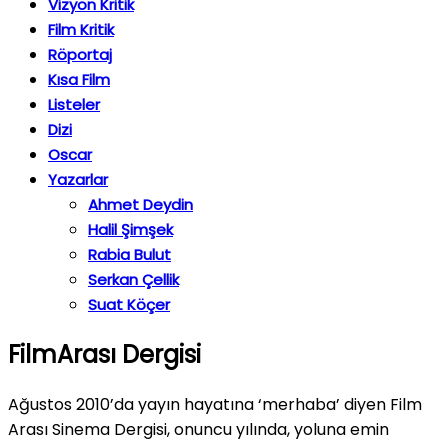
Vizyon Kritik
Film Kritik
Röportaj
Kısa Film
Listeler
Dizi
Oscar
Yazarlar
Ahmet Deydin
Halil Şimşek
Rabia Bulut
Serkan Çellik
Suat Köçer
FilmArası Dergisi
Ağustos 2010’da yayın hayatına ‘merhaba’ diyen Film
Arası Sinema Dergisi, onuncu yılında, yoluna emin