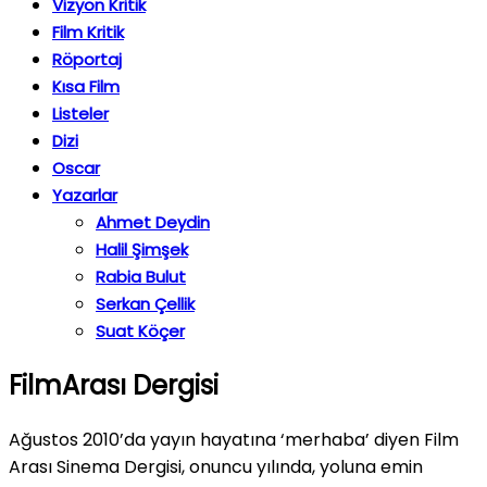
Vizyon Kritik
Film Kritik
Röportaj
Kısa Film
Listeler
Dizi
Oscar
Yazarlar
Ahmet Deydin
Halil Şimşek
Rabia Bulut
Serkan Çellik
Suat Köçer
FilmArası Dergisi
Ağustos 2010’da yayın hayatına ‘merhaba’ diyen Film
Arası Sinema Dergisi, onuncu yılında, yoluna emin