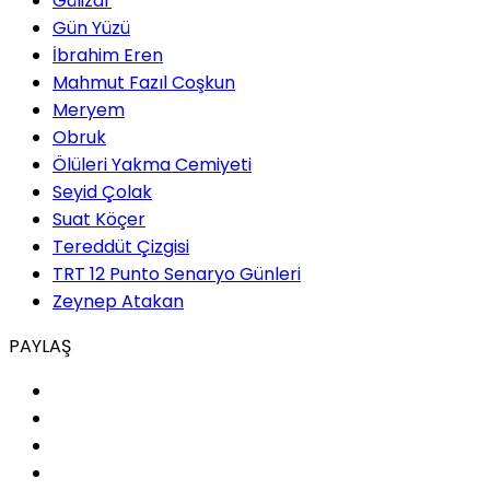
Gülizar
Gün Yüzü
İbrahim Eren
Mahmut Fazıl Coşkun
Meryem
Obruk
Ölüleri Yakma Cemiyeti
Seyid Çolak
Suat Köçer
Tereddüt Çizgisi
TRT 12 Punto Senaryo Günleri
Zeynep Atakan
PAYLAŞ