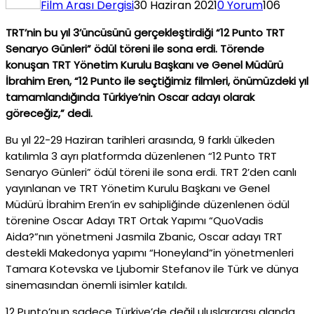
Film Arası Dergisi
30 Haziran 2021
0 Yorum
106
TRT’nin bu yıl 3’üncüsünü gerçekleştirdiği “12 Punto TRT
Senaryo Günleri” ödül töreni ile sona erdi. Törende
konuşan TRT Yönetim Kurulu Başkanı ve Genel Müdürü
İbrahim Eren, “12 Punto ile seçtiğimiz filmleri, önümüzdeki yıl
tamamlandığında Türkiye’nin Oscar adayı olarak
göreceğiz,” dedi.
Bu yıl 22-29 Haziran tarihleri arasında, 9 farklı ülkeden
katılımla 3 ayrı platformda düzenlenen “12 Punto TRT
Senaryo Günleri” ödül töreni ile sona erdi. TRT 2’den canlı
yayınlanan ve TRT Yönetim Kurulu Başkanı ve Genel
Müdürü İbrahim Eren’in ev sahipliğinde düzenlenen ödül
törenine Oscar Adayı TRT Ortak Yapımı “QuoVadis
Aida?”nın yönetmeni Jasmila Zbanic, Oscar adayı TRT
destekli Makedonya yapımı “Honeyland”in yönetmenleri
Tamara Kotevska ve Ljubomir Stefanov ile Türk ve dünya
sinemasından önemli isimler katıldı.
12 Punto’nun sadece Türkiye’de değil uluslararası alanda