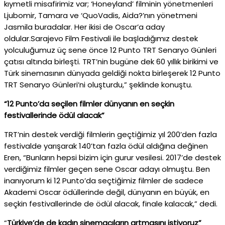
kıymetli misafirimiz var; ‘Honeyland’ filminin yönetmenleri
Ljubomir, Tamara ve ‘QuoVadis, Aida?’nın yönetmeni
Jasmila buradalar. Her ikisi de Oscar’a aday
oldular.Sarajevo Film Festivali ile başladığımız destek
yolculuğumuz üç sene önce 12 Punto TRT Senaryo Günleri
çatısı altında birleşti. TRT’nin bugüne dek 60 yıllık birikimi ve
Türk sinemasının dünyada geldiği nokta birleşerek 12 Punto
TRT Senaryo Günleri’ni oluşturdu,” şeklinde konuştu.
“12 Punto’da seçilen filmler dünyanın en seçkin
festivallerinde ödül alacak”
TRT’nin destek verdiği filmlerin geçtiğimiz yıl 200’den fazla
festivalde yarışarak 140’tan fazla ödül aldığına değinen
Eren, “Bunların hepsi bizim için gurur vesilesi. 2017’de destek
verdiğimiz filmler geçen sene Oscar adayı olmuştu. Ben
inanıyorum ki 12 Punto’da seçtiğimiz filmler de sadece
Akademi Oscar ödüllerinde değil, dünyanın en büyük, en
seçkin festivallerinde de ödül alacak, finale kalacak,” dedi.
“
Türkiye’de de kadın sinemacıların artmasını istiyoruz”