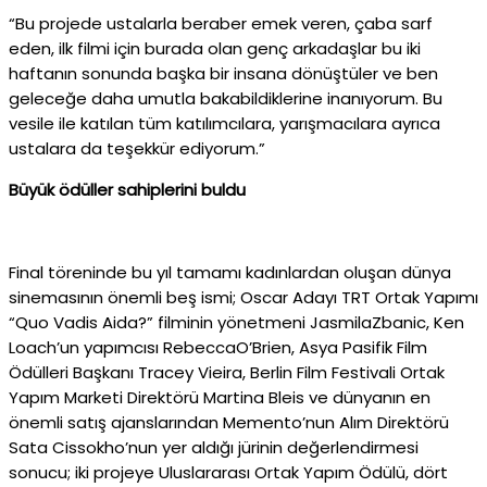
“Bu projede ustalarla beraber emek veren, çaba sarf
eden, ilk filmi için burada olan genç arkadaşlar bu iki
haftanın sonunda başka bir insana dönüştüler ve ben
geleceğe daha umutla bakabildiklerine inanıyorum. Bu
vesile ile katılan tüm katılımcılara, yarışmacılara ayrıca
ustalara da teşekkür ediyorum.”
Büyük ödüller sahiplerini buldu
Final töreninde bu yıl tamamı kadınlardan oluşan dünya
sinemasının önemli beş ismi; Oscar Adayı TRT Ortak Yapımı
“Quo Vadis Aida?” filminin yönetmeni JasmilaZbanic, Ken
Loach’un yapımcısı RebeccaO’Brien, Asya Pasifik Film
Ödülleri Başkanı Tracey Vieira, Berlin Film Festivali Ortak
Yapım Marketi Direktörü Martina Bleis ve dünyanın en
önemli satış ajanslarından Memento’nun Alım Direktörü
Sata Cissokho’nun yer aldığı jürinin değerlendirmesi
sonucu; iki projeye Uluslararası Ortak Yapım Ödülü, dört