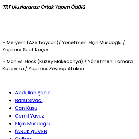
TRT Uluslararası Ortak Yapım Ödülü
– Meryem (Azerbaycan)/ Yönetmen: Elçin Musaoğlu /
Yapımcı: Suat Köçer
– Man vs. Flock (Kuzey Makedonya) / Yönetmen: Tamara
Kotevska / Yapımcı: Zeynep Atakan
Abdullah Şahin
Banu Sıvacı
Can Kuşu
Cemil Yavuz
Elçin Musaoğlu
fARUK gÜVEN