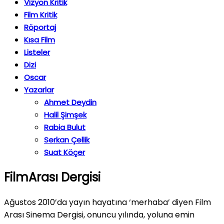
Vizyon Kritik
Film Kritik
Röportaj
Kısa Film
Listeler
Dizi
Oscar
Yazarlar
Ahmet Deydin
Halil Şimşek
Rabia Bulut
Serkan Çellik
Suat Köçer
FilmArası Dergisi
Ağustos 2010’da yayın hayatına ‘merhaba’ diyen Film
Arası Sinema Dergisi, onuncu yılında, yoluna emin