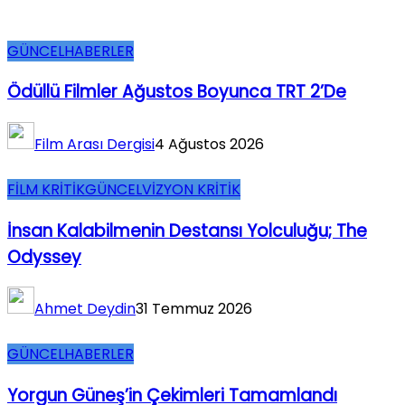
GÜNCEL
HABERLER
Ödüllü Filmler Ağustos Boyunca TRT 2’de
Film Arası Dergisi
4 Ağustos 2026
FİLM KRİTİK
GÜNCEL
VİZYON KRİTİK
İnsan Kalabilmenin Destansı Yolculuğu; The
Odyssey
Ahmet Deydin
31 Temmuz 2026
GÜNCEL
HABERLER
Yorgun Güneş’in Çekimleri Tamamlandı