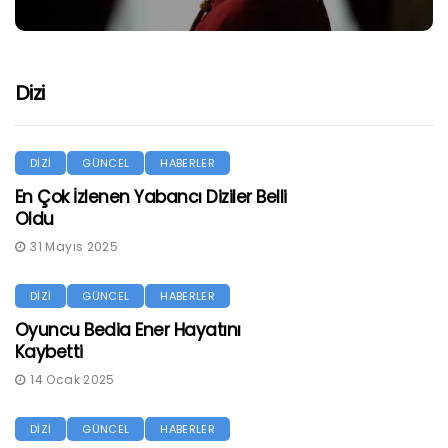
Dizi
DİZİ
GÜNCEL
HABERLER
En Çok İzlenen Yabancı Diziler Belli
Oldu
31 Mayıs 2025
DİZİ
GÜNCEL
HABERLER
Oyuncu Bedia Ener Hayatını
Kaybetti
14 Ocak 2025
DİZİ
GÜNCEL
HABERLER