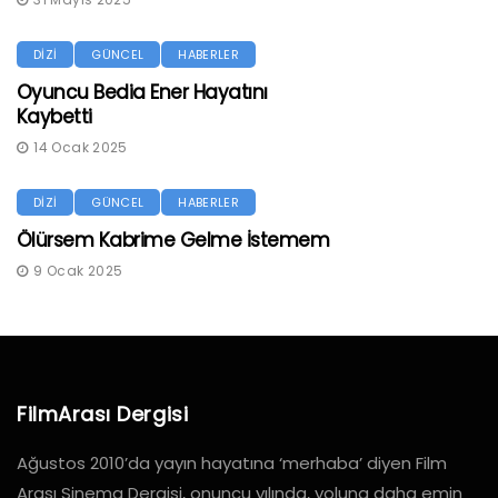
DİZİ
GÜNCEL
HABERLER
Oyuncu Bedia Ener Hayatını
Kaybetti
14 Ocak 2025
DİZİ
GÜNCEL
HABERLER
Ölürsem Kabrime Gelme İstemem
9 Ocak 2025
FilmArası Dergisi
Ağustos 2010’da yayın hayatına ‘merhaba’ diyen Film
Arası Sinema Dergisi, onuncu yılında, yoluna daha emin