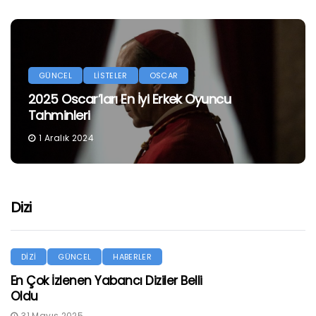
GÜNCEL
LİSTELER
OSCAR
2025 Oscar’ları En İyi Erkek Oyuncu
Tahminleri
1 Aralık 2024
Dizi
DİZİ
GÜNCEL
HABERLER
En Çok İzlenen Yabancı Diziler Belli
Oldu
31 Mayıs 2025