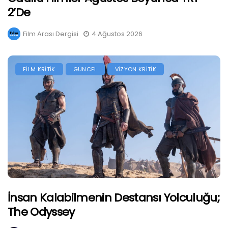
2’de
Film Arası Dergisi
4 Ağustos 2026
FİLM KRİTİK
GÜNCEL
VİZYON KRİTİK
İnsan Kalabilmenin Destansı Yolculuğu;
The Odyssey