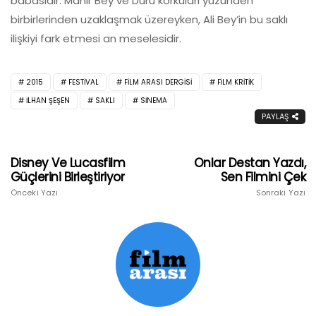
babasıdır. Mahir Bey ve Duru korkuları yüzünden
birbirlerinden uzaklaşmak üzereyken, Ali Bey’in bu saklı
ilişkiyi fark etmesi an meselesidir.
2015
FESTIVAL
FILM ARASI DERGISI
FILM KRITIK
İLHAN ŞEŞEN
SAKLI
SINEMA
PAYLAŞ
Disney Ve Lucasfilm
Onlar Destan Yazdı,
Güçlerini Birleştiriyor
Sen Filmini Çek
Önceki Yazı
Sonraki Yazı