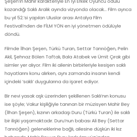
Şeşen’in Mahir karakteriyle En İyi Erkek Oyuncu ödülü
kazandığı Saklı Aralık ayında vizyonda olacak… Film ayrıca
bu yıl 52.’si yapılan Uluslar arası Antalya Film
Festivali’nden de FİLM YÖN en iyi yönetmen ödülüyle
döndü.
Filmde İlhan Şeşen, Türkü Turan, Settar Tanrıöğen, Pelin
Akil, Şehnaz Bölen Taftalı, Bala Atabek ve Ümit Çırak gibi
isimler yer alıyor. Film iki ailenin birbirleriyle kesişen saklı
hayatlarını konu alırken, aynı zamanda insanın kendi
içindeki ‘saklı’ duygularına da işaret ediyor.
Bir nevi yasak aşk üzerinden şekillenen Saklı’nın konusu
ise şöyle; Vakur kişiliğiyle tanınan bir müzisyen Mahir Bey
(İlhan Şeşen), kızının arkadaşı Duru (Türkü Turan) ile saklı
bir ilişki yaşamaktadır. Duru’nun babası Ali Bey (Settar
Tanrıöğen) geleneklerine bağlı, ailesine düşkün iki kız