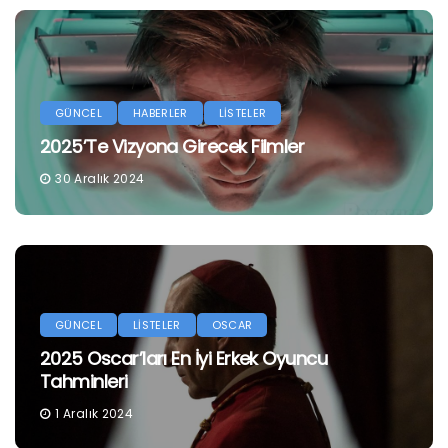
GÜNCEL
HABERLER
LİSTELER
2025’te Vizyona Girecek Filmler
30 Aralık 2024
GÜNCEL
LİSTELER
OSCAR
2025 Oscar’ları En İyi Erkek Oyuncu
Tahminleri
1 Aralık 2024