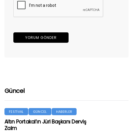
Güncel
FESTİVAL
GÜNCEL
HABERLER
Altın Portakal’ın Jüri Başkanı Derviş
Zaim