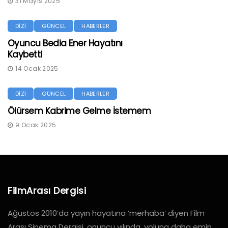
31 Mayıs 2025
DİZİ
GÜNCEL
HABERLER
Oyuncu Bedia Ener Hayatını
Kaybetti
14 Ocak 2025
DİZİ
GÜNCEL
HABERLER
Ölürsem Kabrime Gelme İstemem
9 Ocak 2025
FilmArası Dergisi
Ağustos 2010’da yayın hayatına ‘merhaba’ diyen Film
Arası Sinema Dergisi, onuncu yılında, yoluna daha emin