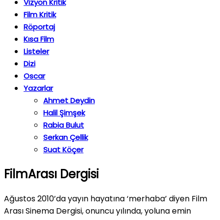
Vizyon Kritik
Film Kritik
Röportaj
Kısa Film
Listeler
Dizi
Oscar
Yazarlar
Ahmet Deydin
Halil Şimşek
Rabia Bulut
Serkan Çellik
Suat Köçer
FilmArası Dergisi
Ağustos 2010’da yayın hayatına ‘merhaba’ diyen Film
Arası Sinema Dergisi, onuncu yılında, yoluna emin