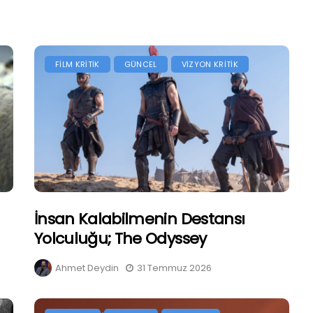
FİLM KRİTİK
GÜNCEL
VİZYON KRİTİK
İnsan Kalabilmenin Destansı
Yolculuğu; The Odyssey
Ahmet Deydin
31 Temmuz 2026