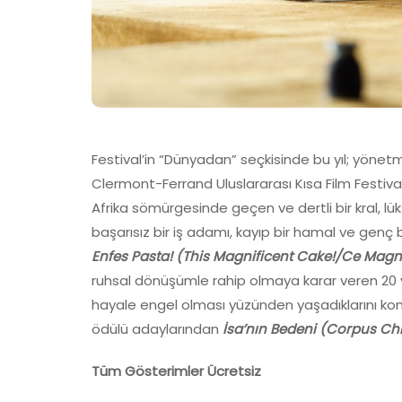
Festival’in “Dünyadan” seçkisinde bu yıl; yöne
Clermont-Ferrand Uluslararası Kısa Film Festivali
Afrika sömürgesinde geçen ve dertli bir kral, lü
başarısız bir iş adamı, kayıp bir hamal ve genç b
Enfes Pasta! (This Magnificent Cake!/Ce Magn
ruhsal dönüşümle rahip olmaya karar veren 20 
hayale engel olması yüzünden yaşadıklarını konu
ödülü adaylarından
İsa’nın Bedeni (Corpus Chr
Tü
m G
ö
sterimler
Ü
cretsiz