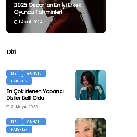
2025 Oscar’ları En İyi Erkek
Oyuncu Tahminleri
1 Aralık 2024
Dizi
DİZİ
GÜNCEL
HABERLER
En Çok İzlenen Yabancı
Diziler Belli Oldu
31 Mayıs 2025
DİZİ
GÜNCEL
HABERLER