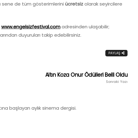
u sene de tüm gösterimlerini
ücretsiz
olarak seyircilere
e
www.engelsizfestival.com
adresinden ulaşabilir;
rından duyuruları takip edebilirsiniz.
PAYLAŞ
Altın Koza Onur Ödülleri Belli Oldu
Sonraki Yazı
ına başlayan aylık sinema dergisi.