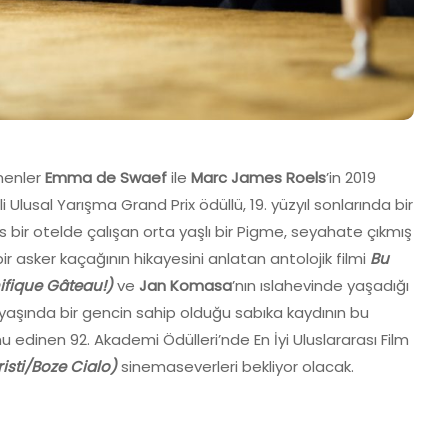
tmenler
Emma de Swaef
ile
Marc James Roels
’in 2019
 Ulusal Yarışma Grand Prix ödüllü, 19. yüzyıl sonlarında bir
ks bir otelde çalışan orta yaşlı bir Pigme, seyahate çıkmış
ir asker kaçağının hikayesini anlatan antolojik filmi
Bu
ifique Gâteau!)
ve
Jan Komasa
’nın ıslahevinde yaşadığı
yaşında bir gencin sahip olduğu sabıka kaydının bu
 edinen 92. Akademi Ödülleri’nde En İyi Uluslararası Film
isti/Boze Cialo)
sinemaseverleri bekliyor olacak.