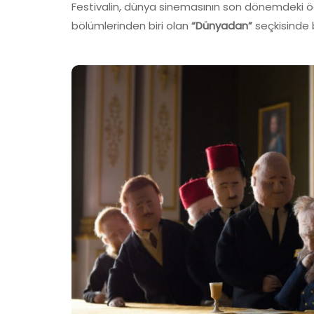
Festivalin, dünya sinemasının son dönemdeki ödül
bölümlerinden biri olan
“Dünyadan”
seçkisinde 