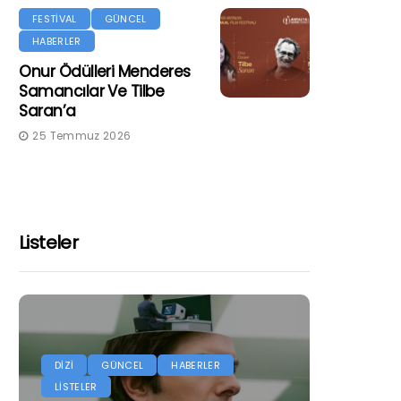
FESTİVAL
GÜNCEL
HABERLER
Onur Ödülleri Menderes
Samancılar Ve Tilbe
Saran’a
25 Temmuz 2026
Listeler
DİZİ
GÜNCEL
HABERLER
LİSTELER