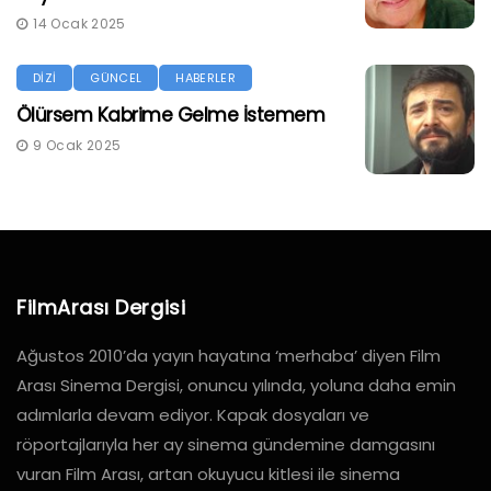
14 Ocak 2025
DİZİ
GÜNCEL
HABERLER
Ölürsem Kabrime Gelme İstemem
9 Ocak 2025
FilmArası Dergisi
Ağustos 2010’da yayın hayatına ‘merhaba’ diyen Film
Arası Sinema Dergisi, onuncu yılında, yoluna daha emin
adımlarla devam ediyor. Kapak dosyaları ve
röportajlarıyla her ay sinema gündemine damgasını
vuran Film Arası, artan okuyucu kitlesi ile sinema