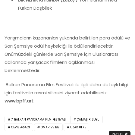
Furkan Daşbilek
Yarışmaların kazananları yukarıda belirtilen para ödülü ve
Sarı Şemsiye ödül heykelciği ile ödüllendirilecektir.
Önümüzdeki günlerde Sarı Şemsiye için Uluslararası
dallarında yarışacak filmlerin açıklanması
beklenmektedir.
Balkan Panorama Film Festivali ile ilgili daha detaylı bilgi
için festivalin resmi sitesini ziyaret edebilirsiniz:
www.bpff.art
7. BALKAN PANORAMA FILM FESTIVALI
ÇAMAŞIR SUYU
CEVIZ AĞACI
OMAR VE BİZ
UZAK ÜLKE
PAYLAŞ