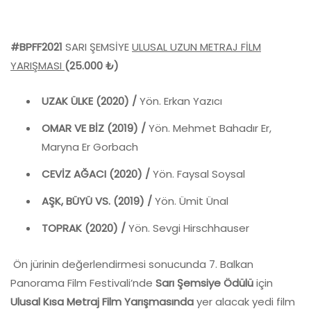
#BPFF2021
SARI ŞEMSİYE
ULUSAL UZUN METRAJ FİLM
YARIŞMASI
(25.000
₺)
UZAK ÜLKE (2020) /
Yön. Erkan Yazıcı
OMAR VE BİZ (2019) /
Yön. Mehmet Bahadır Er,
Maryna Er Gorbach
CEVİZ AĞACI (2020) /
Yön. Faysal Soysal
AŞK, BÜYÜ VS. (2019) /
Yön. Ümit Ünal
TOPRAK (2020) /
Yön. Sevgi Hirschhauser
Ön jürinin değerlendirmesi sonucunda 7. Balkan
Panorama Film Festivali’nde
Sarı Şemsiye Ödülü
için
Ulusal Kısa Metraj Film Yarışmasında
yer alacak yedi film