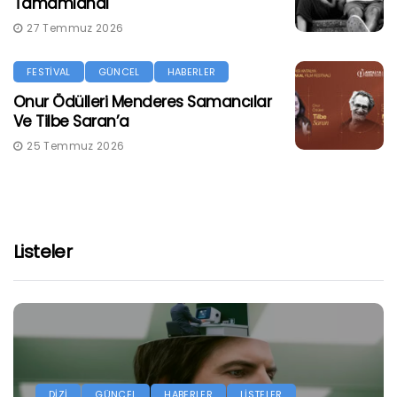
Tamamlandı
27 Temmuz 2026
FESTİVAL
GÜNCEL
HABERLER
Onur Ödülleri Menderes Samancılar
Ve Tilbe Saran’a
25 Temmuz 2026
Listeler
DİZİ
GÜNCEL
HABERLER
LİSTELER