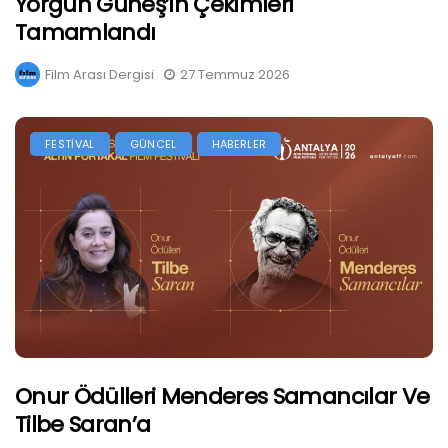
Yorgun Güneş’in Çekimleri
Tamamlandı
Film Arası Dergisi
27 Temmuz 2026
FESTİVAL
GÜNCEL
HABERLER
Onur Ödülleri Menderes Samancılar Ve
Tilbe Saran’a