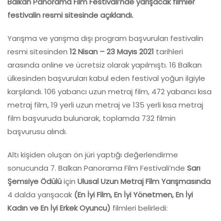
Balkan Panorama Film Festivali’nde yarışacak filmler
festivalin resmi sitesinde açıklandı.
Yarışma ve yarışma dışı program başvuruları festivalin
resmi sitesinden
12 Nisan – 23 Mayıs 2021
tarihleri
arasında online ve ücretsiz olarak yapılmıştı. 16 Balkan
ülkesinden başvuruları kabul eden festival yoğun ilgiyle
karşılandı. 106 yabancı uzun metraj film, 472 yabancı kısa
metraj film, 19 yerli uzun metraj ve 135 yerli kısa metraj
film başvuruda bulunarak, toplamda 732 filmin
başvurusu alındı.
Altı kişiden oluşan ön jüri yaptığı değerlendirme
sonucunda 7. Balkan Panorama Film Festivali’nde
Sarı
Şemsiye Ödülü
için
Ulusal Uzun Metraj Film Yarışmasında
4 dalda yarışacak
(En İyi Film, En İyi Yönetmen, En İyi
Kadın ve En İyi Erkek Oyuncu)
filmleri belirledi: