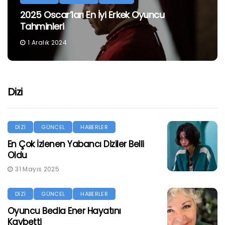
2025 Oscar’ları En İyi Erkek Oyuncu
Tahminleri
1 Aralık 2024
Dizi
DİZİ
GÜNCEL
HABERLER
En Çok İzlenen Yabancı Diziler Belli
Oldu
31 Mayıs 2025
DİZİ
GÜNCEL
HABERLER
Oyuncu Bedia Ener Hayatını
Kaybetti