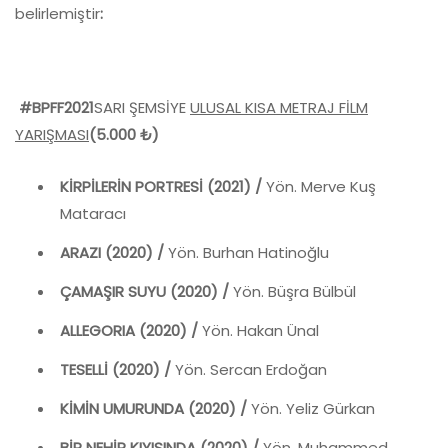
belirlemiştir
:
#BPFF2021
SARI ŞEMSİYE
ULUSAL KISA METRAJ FİLM
YARIŞMASI
(5.000
₺)
KİRPİLERİN PORTRESİ (2021) /
Yön. Merve Kuş
Mataracı
ARAZI (2020) /
Yön. Burhan Hatinoğlu
ÇAMAŞIR SUYU (2020) /
Yön. Büşra Bülbül
ALLEGORIA (2020) /
Yön. Hakan Ünal
TESELLİ (2020) /
Yön. Sercan Erdoğan
KİMİN UMURUNDA (2020) /
Yön. Yeliz Gürkan
BİR NEHİR KIYISINDA (2020) /
Yön. Muhammed