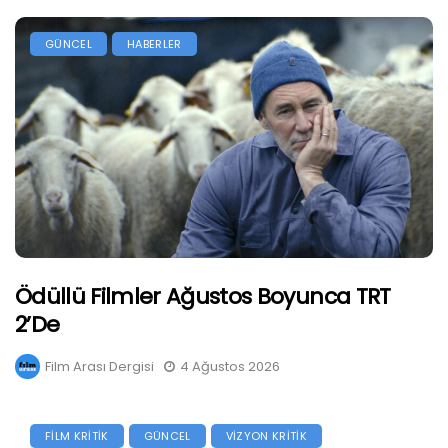
GÜNCEL
HABERLER
Ödüllü Filmler Ağustos Boyunca TRT
2’de
Film Arası Dergisi
4 Ağustos 2026
FİLM KRİTİK
GÜNCEL
VİZYON KRİTİK