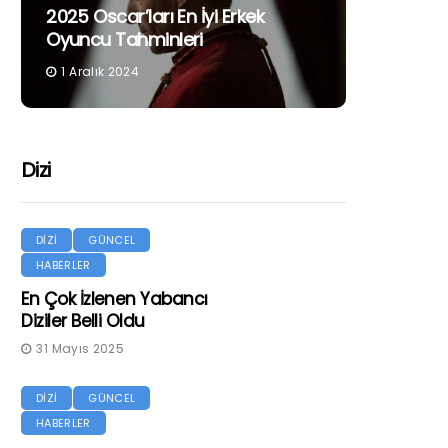
2025 Oscar’ları En İyi Erkek
Oyuncu Tahminleri
1 Aralık 2024
Dizi
DİZİ
GÜNCEL
HABERLER
En Çok İzlenen Yabancı
Diziler Belli Oldu
31 Mayıs 2025
DİZİ
GÜNCEL
HABERLER