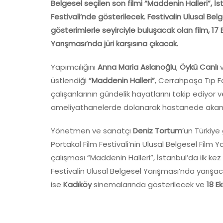
Belgesel seçilen son filmi “Maddenin Halleri”, İ
Festivali’nde gösterilecek. Festivalin Ulusal B
gösterimlerle seyirciyle buluşacak olan film, 17 E
Yarışması’nda jüri karşısına çıkacak.
Yapımcılığını
Anna Maria Aslanoğlu
,
Öykü Canlı
üstlendiği
“Maddenin Halleri”
, Cerrahpaşa Tıp Fa
çalışanlarının gündelik hayatlarını takip ediyor
ameliyathanelerde dolanarak hastanede akan 
Yönetmen ve sanatçı
Deniz Tortum
’un Türkiye
Portakal Film Festivali’nin Ulusal Belgesel Film
çalışması “Maddenin Halleri”, İstanbul’da ilk kez 
Festivalin Ulusal Belgesel Yarışması’nda yarışac
ise
Kadıköy
sinemalarında gösterilecek ve
18 E