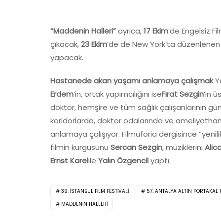
“Maddenin Halleri”
ayrıca,
17 Ekim
’de Engelsiz Fil
çıkacak,
23 Ekim
’de de New York’ta düzenlenen I
yapacak.
Hastanede akan yaşamı anlamaya çalışmak
Ya
Erdem
’in, ortak yapımcılığını ise
Fırat Sezgin
’in ü
doktor, hemşire ve tüm sağlık çalışanlarının gü
koridorlarda, doktor odalarında ve ameliyath
anlamaya çalışıyor. Filmuforia dergisince “yenili
filmin kurgusunu
Sercan Sezgin
, müziklerini
Alic
Ernst Karel
ile
Yalın Özgencil
yaptı.
39. İSTANBUL FILM FESTIVALI
57. ANTALYA ALTIN PORTAKAL F
MADDENIN HALLERI