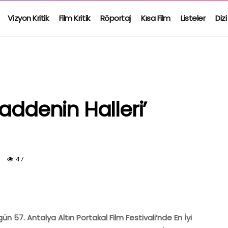
Vizyon Kritik
Film Kritik
Röportaj
Kısa Film
Listeler
Dizi
addenin Halleri’
47
57. Antalya Altın Portakal Film Festivali’nde En İyi