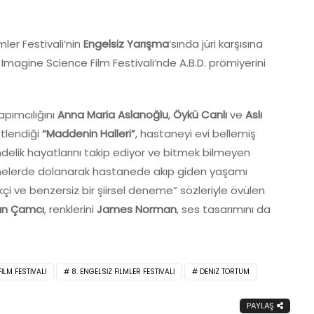
mler Festivali’nin
Engelsiz Yarışma
’sında jüri karşısına
magine Science Film Festivali’nde A.B.D. prömiyerini
pımcılığını
Anna Maria Aslanoğlu
,
Öykü Canlı
ve
Aslı
stlendiği
“Maddenin Halleri”
, hastaneyi evi bellemiş
ndelik hayatlarını takip ediyor ve bitmek bilmeyen
anelerde dolanarak hastanede akıp giden yaşamı
kçi ve benzersiz bir şiirsel deneme” sözleriyle övülen
an Çamcı
, renklerini
James Norman
, ses tasarımını da
ILM FESTIVALI
8. ENGELSIZ FILMLER FESTIVALI
DENIZ TORTUM
PAYLAŞ