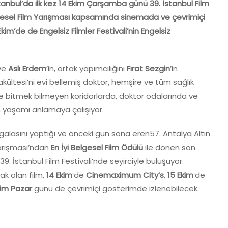
stanbul’da ilk kez 14 Ekim Çarşamba günü 39. İstanbul Film
elgesel Film Yarışması kapsamında sinemada ve çevrimiçi
kim’de de Engelsiz Filmler Festivali’nin Engelsiz
ve
Aslı Erdem
’in, ortak yapımcılığını
Fırat Sezgin
’in
kültesi’ni evi bellemiş doktor, hemşire ve tüm sağlık
 ve bitmek bilmeyen koridorlarda, doktor odalarında ve
yaşamı anlamaya çalışıyor.
 galasını yaptığı ve önceki gün sona eren57. Antalya Altın
 Yarışması’ndan
En İyi Belgesel Film Ödülü
ile dönen son
39. İstanbul Film Festivali’nde seyirciyle buluşuyor.
ak olan film,
14 Ekim
’de
Cinemaximum City’s
,
15 Ekim
’de
kim Pazar
günü de çevrimiçi gösterimde izlenebilecek.