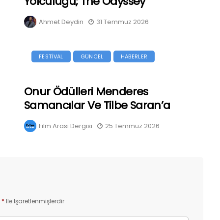
Yolculuğu; The Odyssey
Ahmet Deydin
31 Temmuz 2026
FESTİVAL
GÜNCEL
HABERLER
Onur Ödülleri Menderes
Samancılar Ve Tilbe Saran’a
Film Arası Dergisi
25 Temmuz 2026
r
*
Ile Işaretlenmişlerdir