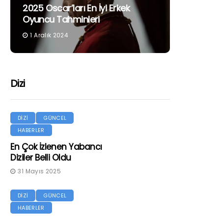
2025 Oscar’ları En İyi Erkek
Oyuncu Tahminleri
1 Aralık 2024
Dizi
DİZİ
GÜNCEL
HABERLER
En Çok İzlenen Yabancı
Diziler Belli Oldu
31 Mayıs 2025
DİZİ
GÜNCEL
HABERLER