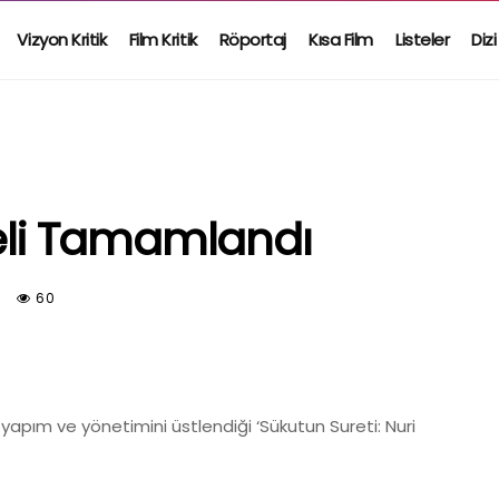
Vizyon Kritik
Film Kritik
Röportaj
Kısa Film
Listeler
Dizi
seli Tamamlandı
m
60
ım ve yönetimini üstlendiği ‘Sükutun Sureti: Nuri