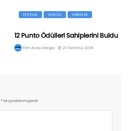
FESTİVAL
GÜNCEL
HABERLER
12 Punto Ödülleri Sahiplerini Buldu
Film Arası Dergisi
21 Temmuz 2026
r
*
Ile Işaretlenmişlerdir