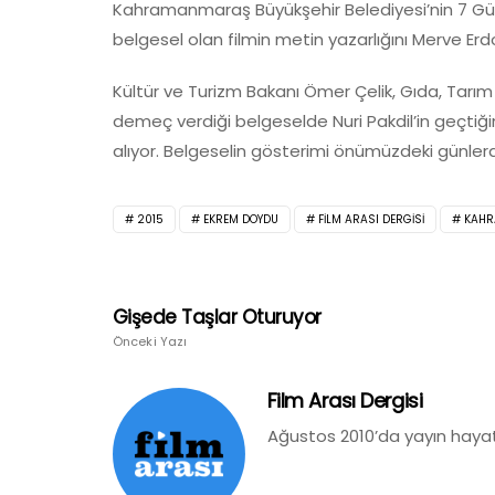
Kahramanmaraş Büyükşehir Belediyesi’nin 7 Güz
belgesel olan filmin metin yazarlığını Merve Erd
Kültür ve Turizm Bakanı Ömer Çelik, Gıda, Tarım
demeç verdiği belgeselde Nuri Pakdil’in geçtiği
alıyor. Belgeselin gösterimi önümüzdeki günle
2015
EKREM DOYDU
FILM ARASI DERGISI
KAHR
Gişede Taşlar Oturuyor
Önceki Yazı
Film Arası Dergisi
Ağustos 2010’da yayın hayat