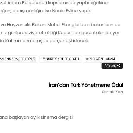
el Adam Belgeselleri kapsamında yaptırdığı ikinci
oğan, danışmanlığını ise Necip Evlice yaptı.
 ve Hayvancılık Bakanı Mehdi Eker gibi bazı bakanların da
miz günlerde ziyaret ettiği Kudüs’ten görüntüler de yer
rde Kahramanmaraş’ta gerçekleştirilecek.
AMANMARAŞ BELEDIYESI
NURI PAKDIL BELGESELI
YEDI GÜZEL ADAM
PAYLAŞ
İran’dan Türk Yönetmene Ödül
Sonraki Yazı
ına başlayan aylık sinema dergisi.