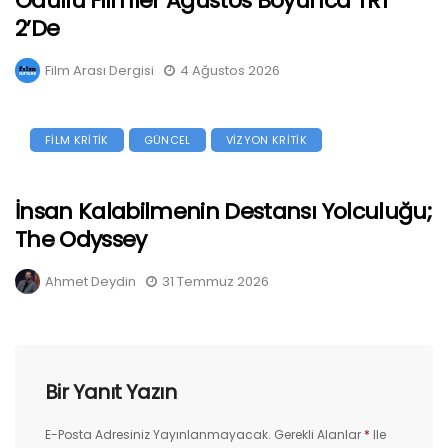
Ödüllü Filmler Ağustos Boyunca TRT
2’de
Film Arası Dergisi
4 Ağustos 2026
FİLM KRİTİK
GÜNCEL
VİZYON KRİTİK
İnsan Kalabilmenin Destansı Yolculuğu;
The Odyssey
Ahmet Deydin
31 Temmuz 2026
Bir Yanıt Yazın
E-Posta Adresiniz Yayınlanmayacak.
Gerekli Alanlar
*
Ile