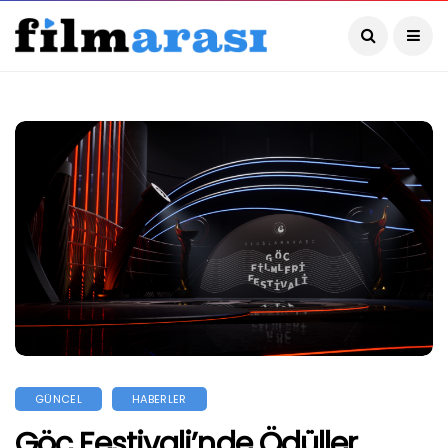
GÜNCEL
HABERLER
Göç Festivali’nde Ödüller