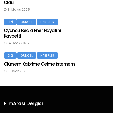
Oldu
31 Mayıs 2025
DİZİ
GÜNCEL
HABERLER
Oyuncu Bedia Ener Hayatını
Kaybetti
14 Ocak 2025
DİZİ
GÜNCEL
HABERLER
Ölürsem Kabrime Gelme İstemem
9 Ocak 2025
FilmArası Dergisi