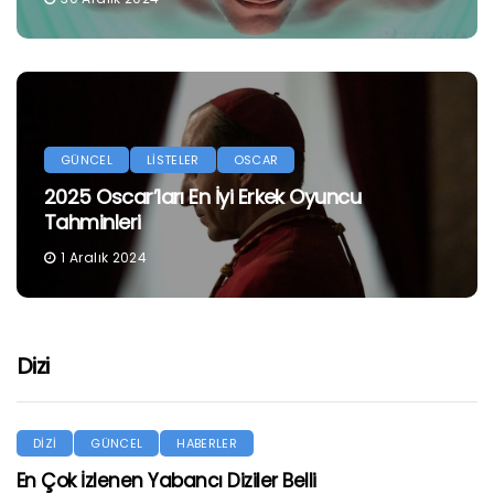
GÜNCEL
LİSTELER
OSCAR
2025 Oscar’ları En İyi Erkek Oyuncu
Tahminleri
1 Aralık 2024
Dizi
DİZİ
GÜNCEL
HABERLER
En Çok İzlenen Yabancı Diziler Belli