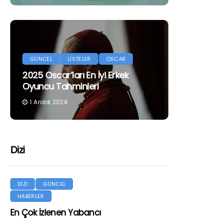
GÜNCEL
LİSTELER
OSCAR
2025 Oscar’ları En İyi Erkek
Oyuncu Tahminleri
1 Aralık 2024
Dizi
DİZİ
GÜNCEL
HABERLER
En Çok İzlenen Yabancı