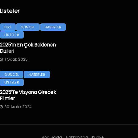
Listeler
DİZİ
GÜNCEL
HABERLER
LİSTELER
2025’in En Çok Beklenen
Dizileri
1 Ocak 2025
GÜNCEL
HABERLER
LİSTELER
2025’te Vizyona Girecek
Filmler
30 Aralık 2024
Ana Sayfa
Hakkımızda
Künye