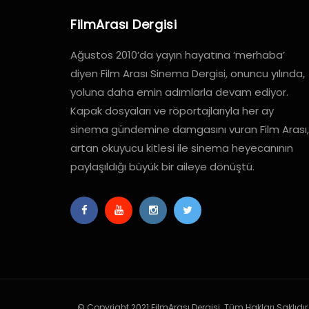
FilmArası Dergisi
Ağustos 2010’da yayın hayatına ‘merhaba’
diyen Film Arası Sinema Dergisi, onuncu yılında,
yoluna daha emin adımlarla devam ediyor.
Kapak dosyaları ve röportajlarıyla her ay
sinema gündemine damgasını vuran Film Arası,
artan okuyucu kitlesi ile sinema heyecanının
paylaşıldığı büyük bir aileye dönüştü.
© Copyright 2021 FilmArası Dergisi. Tüm Hakları Saklıdır