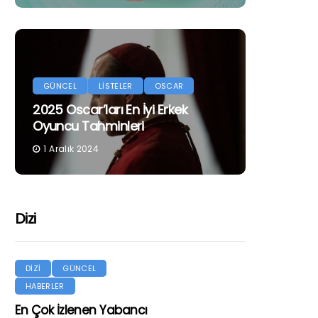
GÜNCEL
LİSTELER
OSCAR
2025 Oscar’ları En İyi Erkek
Oyuncu Tahminleri
1 Aralık 2024
Dizi
DİZİ
GÜNCEL
HABERLER
En Çok İzlenen Yabancı