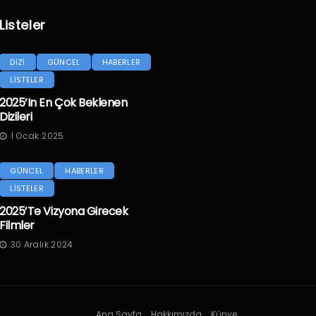
Listeler
DİZİ
GÜNCEL
HABERLER
LİSTELER
2025’in En Çok Beklenen
Dizileri
1 Ocak 2025
GÜNCEL
HABERLER
LİSTELER
2025’te Vizyona Girecek
Filmler
30 Aralık 2024
Ana Sayfa
Hakkımızda
Künye