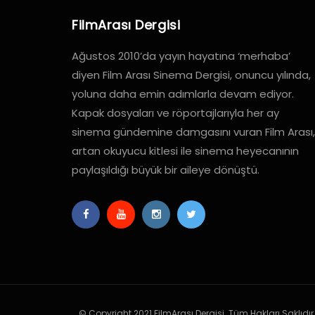
FilmArası Dergisi
Ağustos 2010’da yayın hayatına ‘merhaba’
diyen Film Arası Sinema Dergisi, onuncu yılında,
yoluna daha emin adımlarla devam ediyor.
Kapak dosyaları ve röportajlarıyla her ay
sinema gündemine damgasını vuran Film Arası,
artan okuyucu kitlesi ile sinema heyecanının
paylaşıldığı büyük bir aileye dönüştü.
© Copyright 2021 FilmArası Dergisi. Tüm Hakları Saklıdır