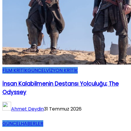
FİLM KRİTİK
GÜNCEL
VİZYON KRİTİK
İnsan Kalabilmenin Destansı Yolculuğu; The
Odyssey
Ahmet Deydin
31 Temmuz 2026
GÜNCEL
HABERLER