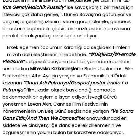
Zolotukhin
’in Berlinale Forum seçkisinde yer alan filmi
“Bir
Rus Genci/Malchik Russkiy”
ise savaş karşıtı bir mesaj için
izleyiciyi çok daha geriye, 1. Dünya Savaşı’na götürüyor ve
geçmişte çekilmiş izlenimi veren görüntüleriyle, gencecik
bir askerin cephedeki çilesini bir müzik eserinin provasına
paralel olarak yenilikçi bir üslupla anlatıyor.
Erkek egemen toplumun karanlığı da seçkideki filmlerin
mizah dolu eleştirilerinin hedefinde.
“#DişilHaz/#Female
Pleasure”
belgeseli dünyanın dört bir yanından kadınların
sesi olurken
Mitevska Kızkardeşler
’in Berlin Uluslararası Film
Festivali’nde Altın Ayı için yarışan ve Ekümenik Jüri Ödülü
kazanan
“Onun Adı Petrunya/Gospod postoi
,
imeto i’ e
Petrunija”
filmi, kadın olarak baskılandığı cemaate
beklenmedik bir eylemle isyan ediyor. İsveçli Gürcü
yönetmen
Levan Akin
, Cannes Film Festivali’nin
Yönetmenlerin On Beş Günü seçkisinde yarışan
“Ve Sonra
Dans Ettik/And Then We Danced”
te; anayurdundaki eril
şiddete ve cinsiyetçiliğe dans ederek direnmenin ve
özgürleşmenin yolunu bulan bir karaktere odaklanıyor.