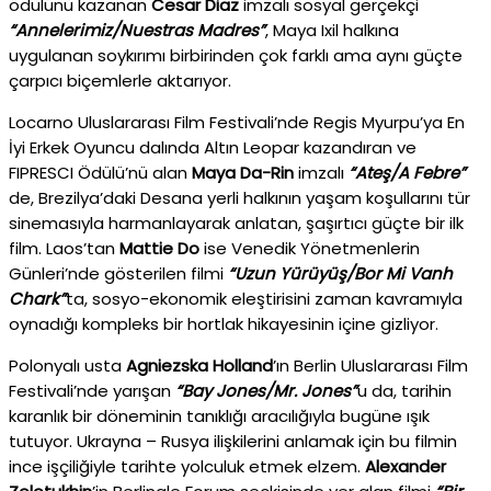
ödülünü kazanan
Cesar Diaz
imzalı sosyal gerçekçi
“Annelerimiz/Nuestras Madres”
, Maya Ixil halkına
uygulanan soykırımı birbirinden çok farklı ama aynı güçte
çarpıcı biçemlerle aktarıyor.
Locarno Uluslararası Film Festivali’nde Regis Myurpu’ya En
İyi Erkek Oyuncu dalında Altın Leopar kazandıran ve
FIPRESCI Ödülü’nü alan
Maya Da-Rin
imzalı
“Ateş/A Febre”
de, Brezilya’daki Desana yerli halkının yaşam koşullarını tür
sinemasıyla harmanlayarak anlatan, şaşırtıcı güçte bir ilk
film. Laos’tan
Mattie Do
ise Venedik Yönetmenlerin
Günleri’nde gösterilen filmi
“Uzun Yürüyüş/Bor Mi Vanh
Chark”
ta, sosyo-ekonomik eleştirisini zaman kavramıyla
oynadığı kompleks bir hortlak hikayesinin içine gizliyor.
Polonyalı usta
Agniezska Holland
’ın Berlin Uluslararası Film
Festivali’nde yarışan
“Bay Jones/Mr. Jones”
u da, tarihin
karanlık bir döneminin tanıklığı aracılığıyla bugüne ışık
tutuyor. Ukrayna – Rusya ilişkilerini anlamak için bu filmin
ince işçiliğiyle tarihte yolculuk etmek elzem.
Alexander