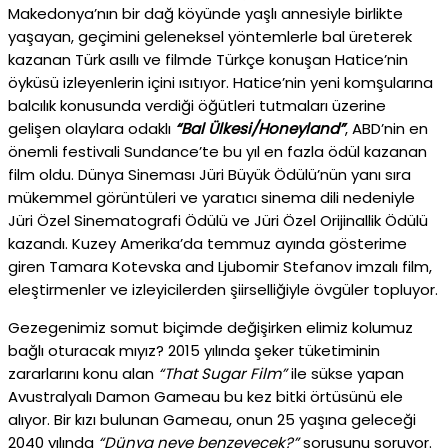
Makedonya’nın bir dağ köyünde yaşlı annesiyle birlikte
yaşayan, geçimini geleneksel yöntemlerle bal üreterek
kazanan Türk asıllı ve filmde Türkçe konuşan Hatice’nin
öyküsü izleyenlerin içini ısıtıyor. Hatice’nin yeni komşularına
balcılık konusunda verdiği öğütleri tutmaları üzerine
gelişen olaylara odaklı
“Bal Ülkesi/Honeyland”
, ABD’nin en
önemli festivali Sundance’te bu yıl en fazla ödül kazanan
film oldu. Dünya Sineması Jüri Büyük Ödülü’nün yanı sıra
mükemmel görüntüleri ve yaratıcı sinema dili nedeniyle
Jüri Özel Sinematografi Ödülü ve Jüri Özel Orijinallik Ödülü
kazandı. Kuzey Amerika’da temmuz ayında gösterime
giren Tamara Kotevska and Ljubomir Stefanov imzalı film,
eleştirmenler ve izleyicilerden şiirselliğiyle övgüler topluyor.
Gezegenimiz somut biçimde değişirken elimiz kolumuz
bağlı oturacak mıyız? 2015 yılında şeker tüketiminin
zararlarını konu alan
“That Sugar Film”
ile sükse yapan
Avustralyalı Damon Gameau bu kez bitki örtüsünü ele
alıyor. Bir kızı bulunan Gameau, onun 25 yaşına geleceği
2040 yılında
“Dünya neye benzeyecek?”
sorusunu soruyor.