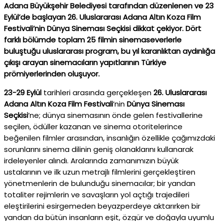
Adana Büyükşehir Belediyesi tarafından düzenlenen ve 23
Eylül’de başlayan 26. Uluslararası Adana Altın Koza Film
Festivali’nin Dünya Sineması Seçkisi dikkat çekiyor. Dört
farklı bölümde toplam 25 filmin sinemaseverlerle
buluştuğu uluslararası program, bu yıl karanlıktan aydınlığa
çıkışı arayan sinemacıların yapıtlarının Türkiye
prömiyerlerinden oluşuyor.
23-29 Eylül
tarihleri arasında gerçekleşen
26. Uluslararası
Adana Altın Koza Film Festivali
’nin
Dünya Sineması
Seçkisi
’ne; dünya sinemasının önde gelen festivallerine
seçilen, ödüller kazanan ve sinema otoritelerince
beğenilen filmler arasından, insanlığın özellikle çağımızdaki
sorunlarını sinema dilinin geniş olanaklarını kullanarak
irdeleyenler alındı. Aralarında zamanımızın büyük
ustalarının ve ilk uzun metrajlı filmlerini gerçekleştiren
yönetmenlerin de bulunduğu sinemacılar; bir yandan
totaliter rejimlerin ve savaşların yol açtığı trajedileri
eleştirilerini esirgemeden beyazperdeye aktarırken bir
yandan da bütün insanların eşit, özgür ve doğayla uyumlu