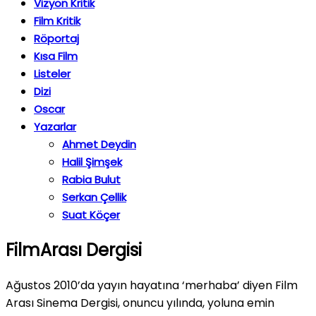
Vizyon Kritik
Film Kritik
Röportaj
Kısa Film
Listeler
Dizi
Oscar
Yazarlar
Ahmet Deydin
Halil Şimşek
Rabia Bulut
Serkan Çellik
Suat Köçer
FilmArası Dergisi
Ağustos 2010’da yayın hayatına ‘merhaba’ diyen Film
Arası Sinema Dergisi, onuncu yılında, yoluna emin