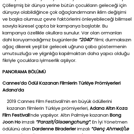
Çölleşmiş bir dünya yerine bütün çocukların geleceği için
dünyayı olabildiğince çok ağaçlandırmanın iklim değişimi
ve başka olumsuz çevre faktörlerini önleyebileceği bilimsel
savıyla küresel çapta bir kampanya başlatılır. Bu
kampanya özellikle okullara sunulur. Var olan ormanları
dahi koruyamadığımız bugünlerde
“2040”
filmi; durmaksızın
ağaç dikerek yeşil bir gelecek uğruna çaba göstermenin
umutsuzluğa ve yılgınlığa kapılmaktan daha yapıcı olduğu
fikriyle çocuklara iyimserlik aşılıyor.
PANORAMA BÖLÜMÜ
Cannes’da Ödül Kazanan Filmlerin Türkiye Prömiyerleri
Adana’da
2019 Cannes Film Festivali’nin en büyük ödüllerini
kazanan filmlerin Türkiye prömiyerleri,
Adana Altın Koza
Film Festivali
’nde yapılıyor. Altın Palmiye kazanan
Bong
Joon Ho
imzalı
“Parazit/Gisaengchung”
; En İyi Yönetmen
ödülünü alan
Dardenne Biraderler
imzalı
“Genç Ahmed/Le