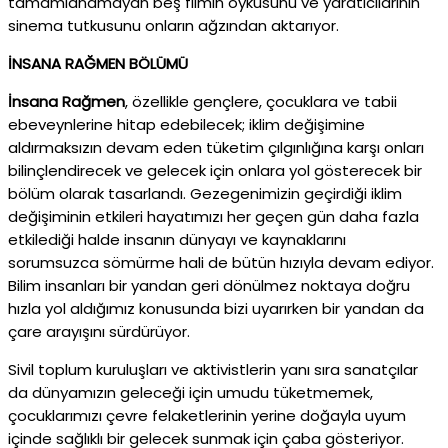
tamamlanamayan beş filmin öyküsünü ve yaratıcılarının
sinema tutkusunu onların ağzından aktarıyor.
İNSANA RAĞMEN BÖLÜMÜ
İnsana Rağmen
, özellikle gençlere, çocuklara ve tabii
ebeveynlerine hitap edebilecek; iklim değişimine
aldırmaksızın devam eden tüketim çılgınlığına karşı onları
bilinçlendirecek ve gelecek için onlara yol gösterecek bir
bölüm olarak tasarlandı. Gezegenimizin geçirdiği iklim
değişiminin etkileri hayatımızı her geçen gün daha fazla
etkilediği halde insanın dünyayı ve kaynaklarını
sorumsuzca sömürme hali de bütün hızıyla devam ediyor.
Bilim insanları bir yandan geri dönülmez noktaya doğru
hızla yol aldığımız konusunda bizi uyarırken bir yandan da
çare arayışını sürdürüyor.
Sivil toplum kuruluşları ve aktivistlerin yanı sıra sanatçılar
da dünyamızın geleceği için umudu tüketmemek,
çocuklarımızı çevre felaketlerinin yerine doğayla uyum
içinde sağlıklı bir gelecek sunmak için çaba gösteriyor.