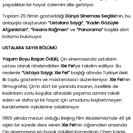
yaşadıkları bir hayat özlemini dile getiriyor.
Toplam 25 filmin gösterildiği
Dünya Sineması Seçkisi
’nin, bu
anlayışla oluşturulan
“Ustalara Saygı”
,
“Kadın Gözüyle
Afganistan”
,
“İnsana Rağmen”
ve
“Panorama”
başlıklı dört
bölümü bulunuyor.
USTALARA SAYGI BÖLÜMÜ
Yaşam Boyu Başarı Ödülü
, Çin sinemasında ustaların
ustası olarak nitelendirilen
Xie Fei
’ye takdim ediliyor. Bu
nedenle
“Ustaya Saygı: Xie Fei”
başlığı altında Türkiye’deki
ilk toplu gösterimi ve masterclass’ı düzenleniyor.
Xie Fei
’nin
filmografisi, Çin’in dört bir yanında insanın, özellikle de
kadınların zorlu koşullar altındaki yaşama azmini takdir
eden ve daha iyi bir hayat için umudunu kaybetmeyen
karakterlerin öykülerine odaklanıyor.
1965 yılında mezun olduğu Beijing Film Akademisi’nde 40 yılı
aşkın bir süredir ders veren
Xie Fei
’nin öğrencileri arasında
Çin sinemasına en büyük ödülleri kazandıran Chen Kaige,