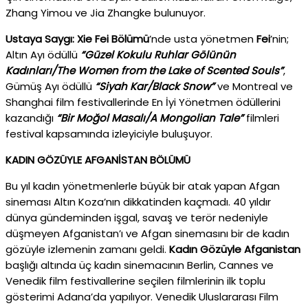
Zhang Yimou ve Jia Zhangke bulunuyor.
Ustaya Saygı: Xie Fei
Bölümü
’nde usta yönetmen
Fei
’nin;
Altın Ayı ödüllü
“Güzel Kokulu Ruhlar Gölünün
Kadınları/The Women from the Lake of Scented Souls”
,
Gümüş Ayı ödüllü
“Siyah Kar/Black Snow”
ve Montreal ve
Shanghai film festivallerinde En İyi Yönetmen ödüllerini
kazandığı
“Bir Moğol Masalı/A Mongolian Tale”
filmleri
festival kapsamında izleyiciyle buluşuyor.
KADIN GÖZÜYLE AFGANİSTAN BÖLÜMÜ
Bu yıl kadın yönetmenlerle büyük bir atak yapan Afgan
sineması Altın Koza’nın dikkatinden kaçmadı. 40 yıldır
dünya gündeminden işgal, savaş ve terör nedeniyle
düşmeyen Afganistan’ı ve Afgan sinemasını bir de kadın
gözüyle izlemenin zamanı geldi.
Kadın Gözüyle Afganistan
başlığı altında üç kadın sinemacının Berlin, Cannes ve
Venedik film festivallerine seçilen filmlerinin ilk toplu
gösterimi Adana’da yapılıyor. Venedik Uluslararası Film