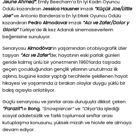
Jeune Ahmed”
; Emily Beecham’a En İyi Kadın Oyuncu
Ödülü kazandıran
Jessica Hausner
imzalı
“Küçük Joe/Little
Joe”
ve Antonio Banderas’a En İyi Erkek Oyuncu Ödülü
kazandıran
Pedro Almodovar
imzalı
“Acı ve Zafer/Dolor y
Gloria”
Türkiye’de ilk kez Adanalı sinemaseverlerin
beğenisine sunuluyor.
Senaryosu
Almodóvar
’ın yaşamından otobiyografik izler
taşıyan
“Acı ve Zafer”
de; hayatının eski parlak günleri
geride kalmış ünlü bir yönetmenin 1960’larda taşrada
geçen çocukluğundan gençlik yıllarının unutulmaz ilk
aşkına, bugüne kadar yaptığı tercihlerle şekillenen hayat
hikayesi ve yaşamında iz bırakan olaylar duygu yüklü bir
bakış açısıyla anlatılıyor.
Güçlü senaryosu ve janrlar arası duruşuyla dikkat çeken
“Parazit”
te
Bong
,
“Snowpiercer”
ve
“Okya”
da işlediği
sosyal adaletsizlik ve farklı toplumsal sınıflar arası
kutuplaşma konusunu, yüksek mizah ve hicivle ele almaya
devam ediyor.