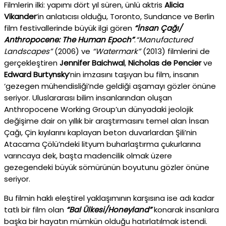
Filmlerin ilki: yapımı dört yıl süren, ünlü aktris
Alicia
Vikander
‘in anlatıcısı olduğu, Toronto, Sundance ve Berlin
film festivallerinde büyük ilgi gören
“İnsan Çağı/
Anthropocene: The Human Epoch”
.
“Manufactured
Landscapes”
(2006) ve
“Watermark”
(2013) filmlerini de
gerçekleştiren
Jennifer Baichwal
,
Nicholas
de
Pencier
ve
Edward Burtynsky
‘nin imzasını taşıyan bu film, insanın
‘gezegen mühendisliği’nde geldiği aşamayı gözler önüne
seriyor. Uluslararası bilim insanlarından oluşan
Anthropocene Working Group’un dünyadaki jeolojik
değişime dair on yıllık bir araştırmasını temel alan İnsan
Çağı, Çin kıyılarını kaplayan beton duvarlardan Şili’nin
Atacama Çölü’ndeki lityum buharlaştırma çukurlarına
varıncaya dek, başta madencilik olmak üzere
gezegendeki büyük sömürünün boyutunu gözler önüne
seriyor.
Bu filmin haklı eleştirel yaklaşımının karşısına ise adı kadar
tatlı bir film olan
“Bal Ülkesi/Honeyland”
konarak insanlara
başka bir hayatın mümkün olduğu hatırlatılmak istendi.