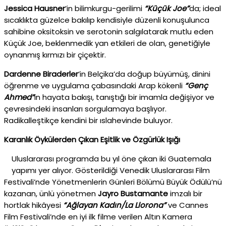
Jessica Hausner
’in bilimkurgu-gerilimi
“Küçük Joe”
da; ideal
sıcaklıkta güzelce bakılıp kendisiyle düzenli konuşulunca
sahibine oksitoksin ve serotonin salgılatarak mutlu eden
Küçük Joe, beklenmedik yan etkileri de olan, genetiğiyle
oynanmış kırmızı bir çiçektir.
Dardenne Biraderler
’in Belçika’da doğup büyümüş, dinini
öğrenme ve uygulama çabasındaki Arap kökenli
“Genç
Ahmed”
in hayata bakışı, tanıştığı bir imamla değişiyor ve
çevresindeki insanları sorgulamaya başlıyor.
Radikalleştikçe kendini bir ıslahevinde buluyor.
Karanlık Öykülerden Çıkan Eşitlik ve Özgürlük Işığı
Uluslararası programda bu yıl öne çıkan iki Guatemala
yapımı yer alıyor. Gösterildiği Venedik Uluslararası Film
Festivali’nde Yönetmenlerin Günleri Bölümü Büyük Ödülü’nü
kazanan, ünlü yönetmen
Jayro Bustamante
imzalı bir
hortlak hikâyesi
“Ağlayan Kadın/La Llorona”
ve Cannes
Film Festivali’nde en iyi ilk filme verilen Altın Kamera