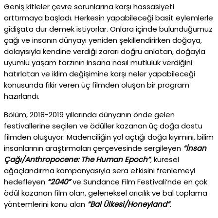
Geniş kitleler çevre sorunlarına karşı hassasiyeti
arttırmaya başladı. Herkesin yapabileceği basit eylemlerle
gidişata dur demek istiyorlar. Onlara içinde bulunduğumuz
çağı ve insanın dünyayı yeniden şekillendirirken doğaya,
dolayısıyla kendine verdiği zararı doğru anlatan, doğayla
uyumlu yaşam tarzının insana nasıl mutluluk verdiğini
hatırlatan ve iklim değişimine karşı neler yapabileceği
konusunda fikir veren üç filmden oluşan bir program
hazırlandı.
Bölüm, 2018-2019 yıllarında dünyanın önde gelen
festivallerine seçilen ve ödüller kazanan üç doğa dostu
filmden oluşuyor: Madenciliğin yol açtığı doğa kıyımını, bilim
insanlarının araştırmaları çerçevesinde sergileyen
“İnsan
Çağı/Anthropocene: The Human Epoch”
; küresel
ağaçlandırma kampanyasıyla sera etkisini frenlemeyi
hedefleyen
“2040”
ve Sundance Film Festivali’nde en çok
ödül kazanan film olan, geleneksel arıcılık ve bal toplama
yöntemlerini konu alan
“Bal Ülkesi/Honeyland”
.