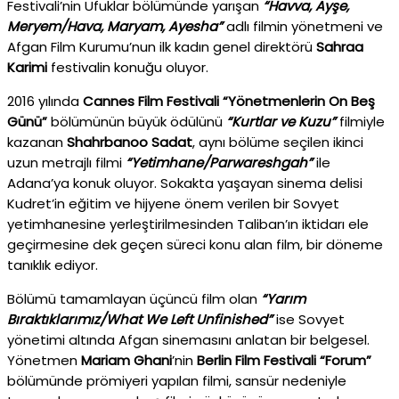
Festivali’nin Ufuklar bölümünde yarışan
“Havva, Ayşe,
Meryem/Hava, Maryam, Ayesha”
adlı filmin yönetmeni ve
Afgan Film Kurumu’nun ilk kadın genel direktörü
Sahraa
Karimi
festivalin konuğu oluyor.
2016 yılında
Cannes Film Festivali “Yönetmenlerin On Beş
Günü”
bölümünün büyük ödülünü
“Kurtlar ve Kuzu”
filmiyle
kazanan
Shahrbanoo Sadat
, aynı bölüme seçilen ikinci
uzun metrajlı filmi
“Yetimhane/Parwareshgah”
ile
Adana’ya konuk oluyor. Sokakta yaşayan sinema delisi
Kudret’in eğitim ve hijyene önem verilen bir Sovyet
yetimhanesine yerleştirilmesinden Taliban’ın iktidarı ele
geçirmesine dek geçen süreci konu alan film, bir döneme
tanıklık ediyor.
Bölümü tamamlayan üçüncü film olan
“Yarım
Bıraktıklarımız/What We Left Unfinished”
ise Sovyet
yönetimi altında Afgan sinemasını anlatan bir belgesel.
Yönetmen
Mariam Ghani
’nin
Berlin Film Festivali
“Forum”
bölümünde prömiyeri yapılan filmi, sansür nedeniyle