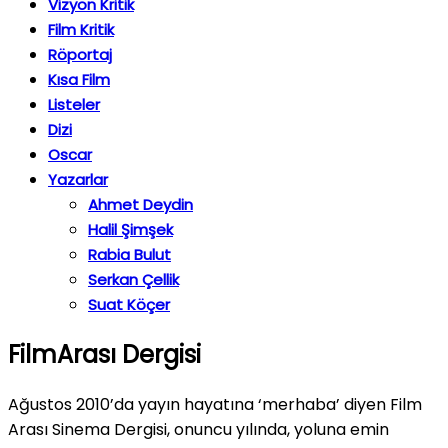
Vizyon Kritik
Film Kritik
Röportaj
Kısa Film
Listeler
Dizi
Oscar
Yazarlar
Ahmet Deydin
Halil Şimşek
Rabia Bulut
Serkan Çellik
Suat Köçer
FilmArası Dergisi
Ağustos 2010’da yayın hayatına ‘merhaba’ diyen Film
Arası Sinema Dergisi, onuncu yılında, yoluna emin