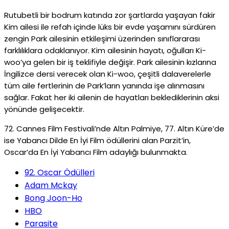
Rutubetli bir bodrum katında zor şartlarda yaşayan fakir
Kim ailesi ile refah içinde lüks bir evde yaşamını sürdüren
zengin Park ailesinin etkileşimi üzerinden sınıflararası
farklılıklara odaklanıyor. Kim ailesinin hayatı, oğulları Ki-
woo’ya gelen bir iş teklifiyle değişir. Park ailesinin kızlarına
İngilizce dersi verecek olan Ki-woo, çeşitli dalaverelerle
tüm aile fertlerinin de Park’ların yanında işe alınmasını
sağlar. Fakat her iki ailenin de hayatları beklediklerinin aksi
yönünde gelişecektir.
72. Cannes Film Festivali’nde Altın Palmiye, 77. Altın Küre’de
ise Yabancı Dilde En İyi Film ödüllerini alan Parzit’in,
Oscar’da En İyi Yabancı Film adaylığı bulunmakta.
92. Oscar Ödülleri
Adam Mckay
Bong Joon-Ho
HBO
Parasite