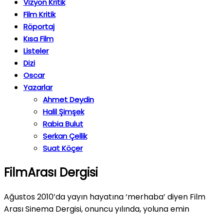
Vizyon Kritik
Film Kritik
Röportaj
Kısa Film
Listeler
Dizi
Oscar
Yazarlar
Ahmet Deydin
Halil Şimşek
Rabia Bulut
Serkan Çellik
Suat Köçer
FilmArası Dergisi
Ağustos 2010’da yayın hayatına ‘merhaba’ diyen Film
Arası Sinema Dergisi, onuncu yılında, yoluna emin