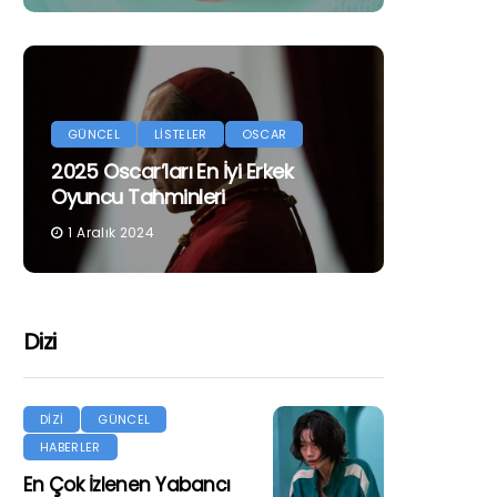
GÜNCEL
LİSTELER
OSCAR
2025 Oscar’ları En İyi Erkek
Oyuncu Tahminleri
1 Aralık 2024
Dizi
DİZİ
GÜNCEL
HABERLER
En Çok İzlenen Yabancı