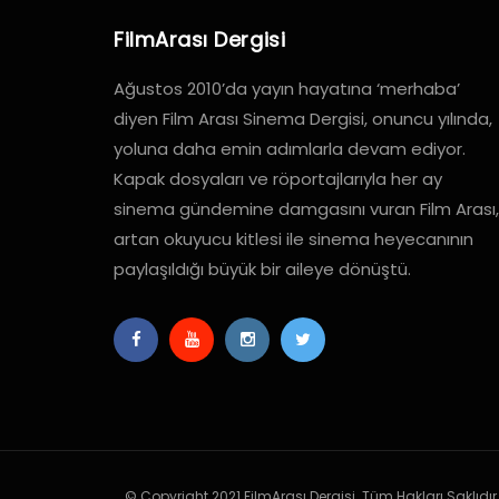
FilmArası Dergisi
Ağustos 2010’da yayın hayatına ‘merhaba’
diyen Film Arası Sinema Dergisi, onuncu yılında,
yoluna daha emin adımlarla devam ediyor.
Kapak dosyaları ve röportajlarıyla her ay
sinema gündemine damgasını vuran Film Arası,
artan okuyucu kitlesi ile sinema heyecanının
paylaşıldığı büyük bir aileye dönüştü.
© Copyright 2021 FilmArası Dergisi. Tüm Hakları Saklıdır