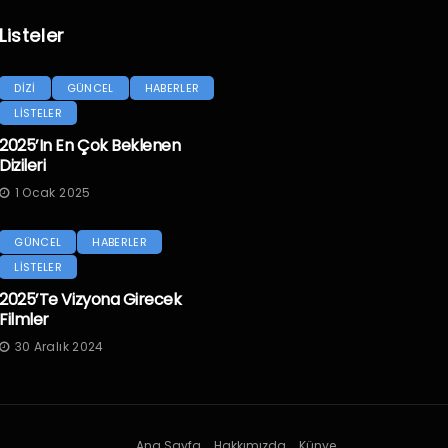
Listeler
DİZİ
GÜNCEL
HABERLER
LİSTELER
2025’in En Çok Beklenen
Dizileri
1 Ocak 2025
GÜNCEL
HABERLER
LİSTELER
2025’te Vizyona Girecek
Filmler
30 Aralık 2024
Ana Sayfa
Hakkımızda
Künye