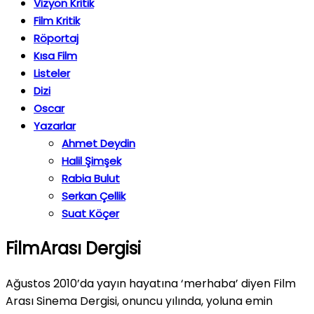
Vizyon Kritik
Film Kritik
Röportaj
Kısa Film
Listeler
Dizi
Oscar
Yazarlar
Ahmet Deydin
Halil Şimşek
Rabia Bulut
Serkan Çellik
Suat Köçer
FilmArası Dergisi
Ağustos 2010’da yayın hayatına ‘merhaba’ diyen Film
Arası Sinema Dergisi, onuncu yılında, yoluna emin