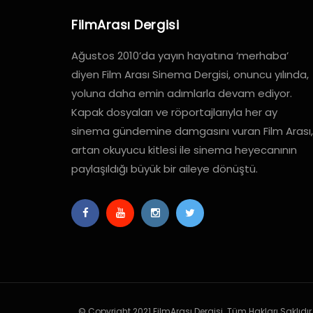
FilmArası Dergisi
Ağustos 2010’da yayın hayatına ‘merhaba’
diyen Film Arası Sinema Dergisi, onuncu yılında,
yoluna daha emin adımlarla devam ediyor.
Kapak dosyaları ve röportajlarıyla her ay
sinema gündemine damgasını vuran Film Arası,
artan okuyucu kitlesi ile sinema heyecanının
paylaşıldığı büyük bir aileye dönüştü.
© Copyright 2021 FilmArası Dergisi. Tüm Hakları Saklıdır