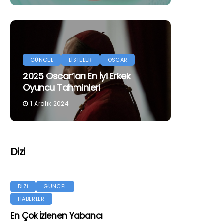
GÜNCEL
LİSTELER
OSCAR
2025 Oscar’ları En İyi Erkek
Oyuncu Tahminleri
1 Aralık 2024
Dizi
DİZİ
GÜNCEL
HABERLER
En Çok İzlenen Yabancı