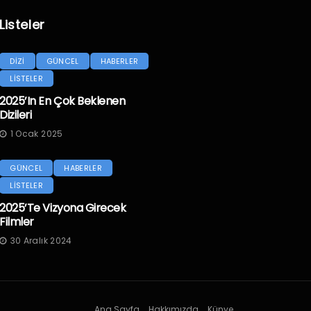
Listeler
DİZİ
GÜNCEL
HABERLER
LİSTELER
2025’in En Çok Beklenen
Dizileri
1 Ocak 2025
GÜNCEL
HABERLER
LİSTELER
2025’te Vizyona Girecek
Filmler
30 Aralık 2024
Ana Sayfa
Hakkımızda
Künye